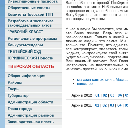
Инвестиционные паспорта
Вас он обошел стороной. Пройдит
на любом автомате. Небольшие изм
Общественные советы
в процессе игры, а особенно в моме
Комитеты Тверской ТПП
Вы убедитесь, что тоже его испы
разговоры не уместны.
Разработка и экспертиза
законодательных актов
У нас в клубе Вы заметите, что м
"РАБОЧИЙ КЛАСС"
это Ваша победа. Ведь всю ж
разнообразные. Только в нашей 
Региональные программы
любимые люди – это семья. Мы ж
Конкурсы-тендеры
только это. Помните, что единст
все контролирует, являетесь толь
ТРЕТЕЙСКИЙ СУД
бюджет, контролируете свой выиг
будет манипулировать, подсказыва
ЮРИДИЧЕСКАЯ Новости
Ваш любимый автомат. Все! Глав
настройтесь на положительные 
ТВЕРСКАЯ ОБЛАСТЬ
избежать простейших ошибок и смо
Общая информация
магазин сантехники в Москв
Районы
швеллер
Тверь
Архив 2012
01
|
02
|
03
|
04
|
0
Губернатор
Администрация области
Архив 2011
01
|
02
|
03
|
04
|
0
Глава города
Администрация районов
Законодательная власть