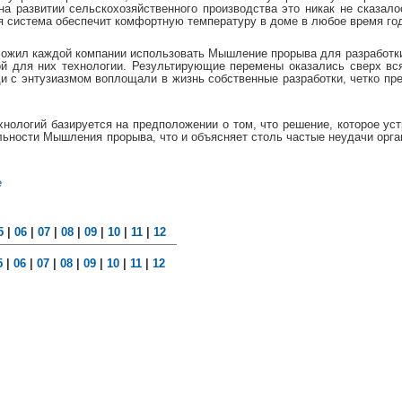
на развитии сельскохозяйственного производства это никак не сказал
я система обеспечит комфортную температуру в доме в любое время го
ложил каждой компании использовать Мышление прорыва для разработк
ой для них технологии. Результирующие перемены оказались сверх в
и с энтузиазмом воплощали в жизнь собственные разработки, четко пр
нологий базируется на предположении о том, что решение, которое устр
ьности Мышления прорыва, что и объясняет столь частые неудачи органи
е
5
|
06
|
07
|
08
|
09
|
10
|
11
|
12
5
|
06
|
07
|
08
|
09
|
10
|
11
|
12