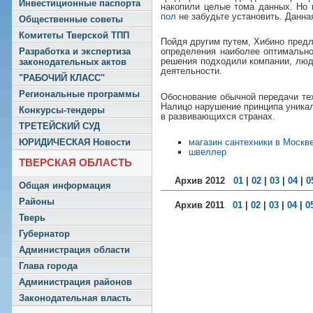
Инвестиционные паспорта
накопили целые тома данных. Но 
пол
не забудьте установить. Данна
Общественные советы
Комитеты Тверской ТПП
Пойдя другим путем, Хибино пред
Разработка и экспертиза
определения наиболее оптимальн
решения подходили компании, люд
законодательных актов
деятельности.
"РАБОЧИЙ КЛАСС"
Региональные программы
Обоснование обычной передачи тех
Налицо нарушение принципа уникал
Конкурсы-тендеры
в развивающихся странах.
ТРЕТЕЙСКИЙ СУД
магазин сантехники в Москв
ЮРИДИЧЕСКАЯ Новости
швеллер
ТВЕРСКАЯ ОБЛАСТЬ
Архив 2012
01
|
02
|
03
|
04
|
0
Общая информация
Районы
Архив 2011
01
|
02
|
03
|
04
|
0
Тверь
Губернатор
Администрация области
Глава города
Администрация районов
Законодательная власть