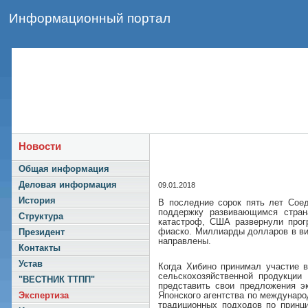
Информационный портал
Новости
Общая информация
Деловая информация
09.01.2018
История
В последние сорок пять лет Сое
поддержку развивающимся стран
Структура
катастроф, США развернули прогр
фиаско. Миллиарды долларов в ви
Президент
направлены.
Контакты
Устав
Когда Хибино принимал участие 
сельскохозяйственной продукци
"ВЕСТНИК ТТПП"
представить свои предложения э
Японского агентства по междунаро
Экспертиза
традиционных подходов по принци