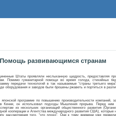
Помощь развивающимся странам
диненные Штаты проявляли неслыханную щедрость, предоставляя про
ам. Помимо гуманитарной помощи во время голода, стихийных бе
амму передачи технологий в так называемые “страны третьего мира”
де оборудования и заводов были брошены ржаветь и портиться в разли
в японской программе по повышению производительности компаний, 
и в Кении, он использовал подходы Мышления прорыва. Перед ним 
кспертам из нескольких организаций общественного развития (Орган
дной кооперации и Агентства международного развития США), которые 
пу рассмотрения того, “что плохо”. Они к тому времени уже провел