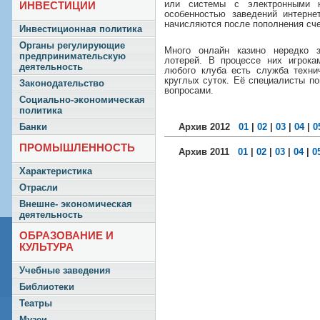
или системы с электронными к
ИНВЕСТИЦИИ
особенностью заведений интерне
начисляются после пополнения сче
Инвестиционная политика
Органы регулирующие
Много онлайн казино нередко з
предпринимательскую
лотерей. В процессе них игрока
деятельность
любого клуба есть служба техни
круглых суток. Её специалисты п
Законодательство
вопросами.
Социально-экономическая
политика
Архив 2012
01
|
02
|
03
|
04
|
0
Банки
ПРОМЫШЛЕННОСТЬ
Архив 2011
01
|
02
|
03
|
04
|
0
Характеристика
Отрасли
Внешне- экономическая
деятельность
ОБРАЗОВАНИЕ И
КУЛЬТУРА
Учебные заведения
Библиотеки
Театры
Музеи