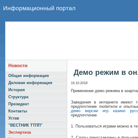
Информационный портал
Новости
Демо режим в онл
Общая информация
Деловая информация
16.10.2018
История
Применение демо режима в азартн
Структура
Заведения в интернете имеют 
Президент
предпочтение любители и опытные
демо версии игр казино русс
Контакты
предпочтение.
Устав
"ВЕСТНИК ТТПП"
1. Пользоваться играми можно в те
Экспертиза
2. Слоты представлены в большом 