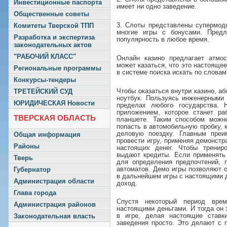
Инвестиционные паспорта
имеет ни одно заведение.
Общественные советы
3. Слоты представлены супермодн
Комитеты Тверской ТПП
многие игры с бонусами. Предл
Разработка и экспертиза
популярность в любое время.
законодательных актов
"РАБОЧИЙ КЛАСС"
Онлайн казино предлагает атмос
может казаться, что это настояще
Региональные программы
в системе поиска искать по словам
Конкурсы-тендеры
Чтобы оказаться внутри казино, а
ТРЕТЕЙСКИЙ СУД
ноутбук. Пользуясь инженерными 
ЮРИДИЧЕСКАЯ Новости
пределах любого государства. 
приложением, которое станет р
ТВЕРСКАЯ ОБЛАСТЬ
планшете. Таким способом можн
попасть в автомобильную пробку, к
деловую поездку. Главным преи
Общая информация
провести игру, применяя демонстр
Районы
настоящих денег. Чтобы тренир
выдают кредиты. Если применять
Тверь
для определения предпочтений, 
автоматов. Демо игры позволяют о
Губернатор
в дальнейшем игры с настоящими 
Администрация области
доход.
Глава города
Спустя некоторый период врем
Администрация районов
настоящими деньгами. И тогда он 
в игре, делая настоящие ставк
Законодательная власть
заведения просто. Это делают с 