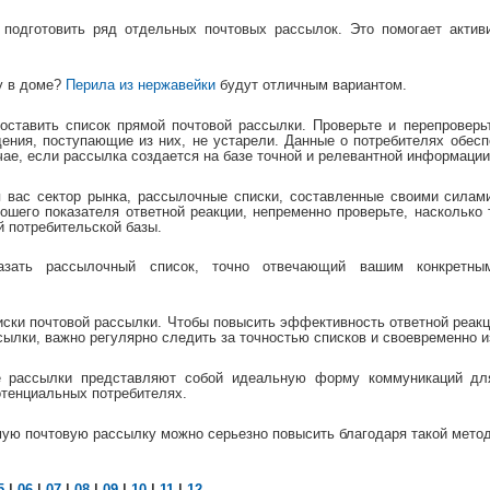
 подготовить ряд отдельных почтовых рассылок. Это помогает актив
у в доме?
Перила из нержавейки
будут отличным вариантом.
оставить список прямой почтовой рассылки. Проверьте и перепроверь
дения, поступающие из них, не устарели. Данные о потребителях обес
чае, если рассылка создается на базе точной и релевантной информации
 вас сектор рынка, рассылочные списки, составленные своими силами
ошего показателя ответной реакции, непременно проверьте, насколько
 потребительской базы.
зать рассылочный список, точно отвечающий вашим конкретным
писки почтовой рассылки. Чтобы повысить эффективность ответной реакц
сылки, важно регулярно следить за точностью списков и своевременно и
е рассылки представляют собой идеальную форму коммуникаций дл
отенциальных потребителях.
мую почтовую рассылку можно серьезно повысить благодаря такой методи
5
|
06
|
07
|
08
|
09
|
10
|
11
|
12