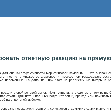
ировать ответную реакцию на пряму
а для оценки эффективности маркетинговой кампании — это вызванная
могут повлиять множество факторов, и, прежде чем расходовать ресу
ные переменные, нацелившись при этом на реалистичные цифры в р
определить свой целевой рынок. Чем лучше вы это сделаете, тем выше б
чите отклик для потенциальных потребителей и, прежде чем начинать
соб на отдельной выборке.
серьезно повышается, если она сочетается с другими видами маркетинг