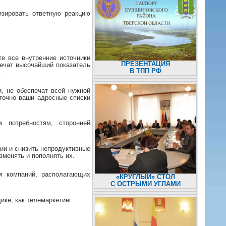
изировать ответную реакцию
те все внутренние источники
ПРЕЗЕНТАЦИЯ
печат высочайший показатель
В ТПП РФ
.
, не обеспечат всей нужной
 точно ваши адресные списки
 потребностям, сторонней
ии и снизить непродуктивные
зменять и пополнять их.
я компаний, располагающих
«КРУГЛЫЙ» СТОЛ
С ОСТРЫМИ УГЛАМИ
ке, как телемаркетинг.