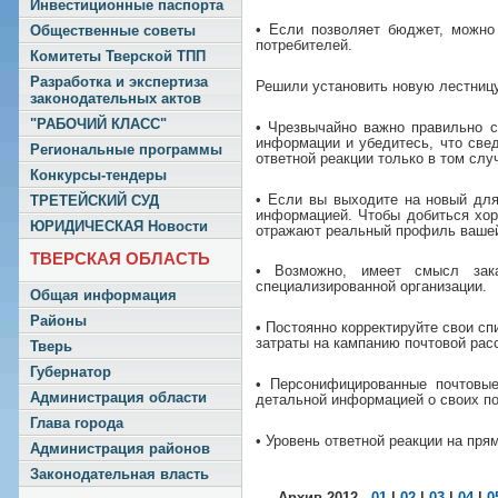
Инвестиционные паспорта
• Если позволяет бюджет, можно
Общественные советы
потребителей.
Комитеты Тверской ТПП
Разработка и экспертиза
Решили установить новую лестниц
законодательных актов
"РАБОЧИЙ КЛАСС"
• Чрезвычайно важно правильно с
информации и убедитесь, что све
Региональные программы
ответной реакции только в том слу
Конкурсы-тендеры
• Если вы выходите на новый для
ТРЕТЕЙСКИЙ СУД
информацией. Чтобы добиться хор
ЮРИДИЧЕСКАЯ Новости
отражают реальный профиль вашей
ТВЕРСКАЯ ОБЛАСТЬ
• Возможно, имеет смысл зака
специализированной организации.
Общая информация
Районы
• Постоянно корректируйте свои с
затраты на кампанию почтовой рас
Тверь
Губернатор
• Персонифицированные почтовы
Администрация области
детальной информацией о своих п
Глава города
• Уровень ответной реакции на пря
Администрация районов
Законодательная власть
Архив 2012
01
|
02
|
03
|
04
|
0