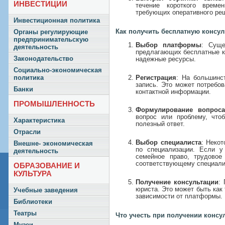
ИНВЕСТИЦИИ
течение короткого време
требующих оперативного ре
Инвестиционная политика
Как получить бесплатную консу
Органы регулирующие
предпринимательскую
Выбор платформы
: Суще
деятельность
предлагающих бесплатные к
Законодательство
надежные ресурсы.
Социально-экономическая
Регистрация
: На большинс
политика
запись. Это может потребо
Банки
контактной информации.
ПРОМЫШЛЕННОСТЬ
Формулирование вопроса
вопрос или проблему, что
Характеристика
полезный ответ.
Отрасли
Выбор специалиста
: Неко
Внешне- экономическая
по специализации. Если у
деятельность
семейное право, трудовое 
соответствующему специали
ОБРАЗОВАНИЕ И
КУЛЬТУРА
Получение консультации
:
юриста. Это может быть как 
Учебные заведения
зависимости от платформы.
Библиотеки
Театры
Что учесть при получении консу
Музеи