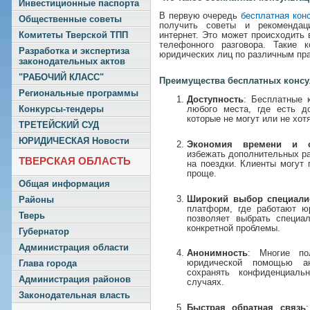
Инвестиционные паспорта
В первую очередь
бесплатная кон
Общественные советы
получить советы и рекомендац
Комитеты Тверской ТПП
интернет. Это может происходить 
телефонного разговора. Такие 
Разработка и экспертиза
юридических лиц по различным пр
законодательных актов
"РАБОЧИЙ КЛАСС"
Преимущества бесплатных консу
Региональные программы
Доступность
: Бесплатные 
любого места, где есть д
Конкурсы-тендеры
которые не могут или не хо
ТРЕТЕЙСКИЙ СУД
ЮРИДИЧЕСКАЯ Новости
Экономия времени и с
избежать дополнительных ра
ТВЕРСКАЯ ОБЛАСТЬ
на поездки. Клиенты могут 
проще.
Общая информация
Широкий выбор специали
Районы
платформ, где работают ю
Тверь
позволяет выбрать специа
конкретной проблемы.
Губернатор
Администрация области
Анонимность
: Многие по
юридической помощью ан
Глава города
сохранять конфиденциаль
Администрация районов
случаях.
Законодательная власть
Быстрая обратная связь